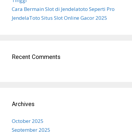
Tinggi
Cara Bermain Slot di Jendelatoto Seperti Pro
JendelaToto Situs Slot Online Gacor 2025
Recent Comments
Archives
October 2025
September 2025