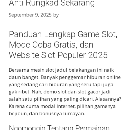
Anti Rungkad Sekarang
September 9, 2025
by
Panduan Lengkap Game Slot,
Mode Coba Gratis, dan
Website Slot Populer 2025
Bersama mesin slot jadul belakangan ini naik
daun banget. Banyak penggemar hiburan online
yang sedang cari hiburan yang seru tapi juga
gak ribet. Nah, demo slot dan slot gacor jadi
salah satu pilihan yang paling dicari. Alasannya?
Karena cuma modal internet, pilihan gamenya
bejibun, dan bonusnya lumayan.
Ngomongin Tentang Permainan