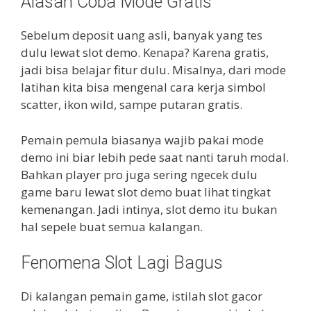
Alasan Coba Mode Gratis
Sebelum deposit uang asli, banyak yang tes
dulu lewat slot demo. Kenapa? Karena gratis,
jadi bisa belajar fitur dulu. Misalnya, dari mode
latihan kita bisa mengenal cara kerja simbol
scatter, ikon wild, sampe putaran gratis.
Pemain pemula biasanya wajib pakai mode
demo ini biar lebih pede saat nanti taruh modal.
Bahkan player pro juga sering ngecek dulu
game baru lewat slot demo buat lihat tingkat
kemenangan. Jadi intinya, slot demo itu bukan
hal sepele buat semua kalangan.
Fenomena Slot Lagi Bagus
Di kalangan pemain game, istilah slot gacor