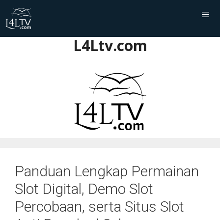
Skip
to
content
L4Ltv.com
Men
Panduan Lengkap Permainan
Slot Digital, Demo Slot
Percobaan, serta Situs Slot