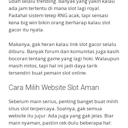
udah selalu trending. Banyak yang yakin kalau
ada jam tertentu di mana slot lagi royal.
Padahal sistem tetep RNG acak, tapi sensasi
kena big win bikin orang berharap kalau slot
gacor itu nyata.
Makanya, gak heran kalau link slot gacor selalu
diburu. Banyak forum dan komunitas juga kasih
bocoran tentang game yang lagi hoki. Walaupun
masih mitos, tapi hal ini jadi daya tarik
tersendiri buat pemain slot online.
Cara Milih Website Slot Aman
Sebelum main serius, penting banget buat milih
situs slot terpercaya. Soalnya, gak semua
website itu jujur. Ada juga yang gak jelas. Biar
main nyaman, pastiin cek dulu beberapa hal: