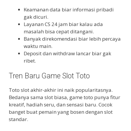
Keamanan data biar informasi pribadi
gak dicuri.
Layanan CS 24 jam biar kalau ada
masalah bisa cepat ditangani.
Banyak direkomendasi biar lebih percaya
waktu main.
Deposit dan withdraw lancar biar gak
ribet.
Tren Baru Game Slot Toto
Toto slot akhir-akhir ini naik popularitasnya.
Bedanya sama slot biasa, game toto punya fitur
kreatif, hadiah seru, dan sensasi baru. Cocok
banget buat pemain yang bosen dengan slot
standar.