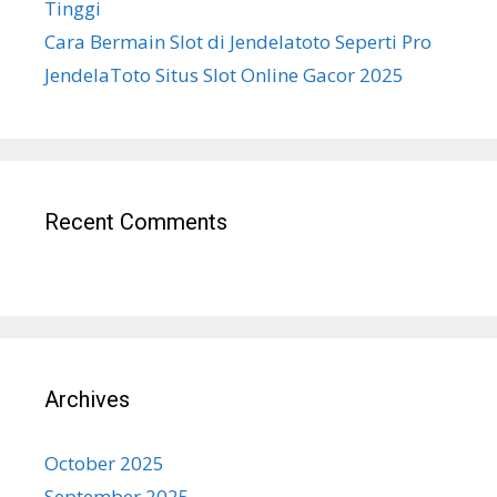
Tinggi
Cara Bermain Slot di Jendelatoto Seperti Pro
JendelaToto Situs Slot Online Gacor 2025
Recent Comments
Archives
October 2025
September 2025